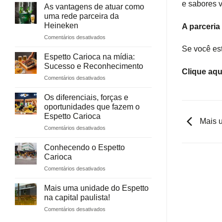
e sabores 
HAPPY
verão
As vantagens de atuar como
HOUR
chegou
uma rede parceira da
ESPETTACULAR
com
Heineken
A parceri
tudo
em
Comentários desativados
no
As
Espetto
Se você est
vantagens
Espetto Carioca na mídia:
Carioca!
de
Sucesso e Reconhecimento
atuar
Clique aqu
em
Comentários desativados
como
Espetto
uma
Carioca
rede
Os diferenciais, forças e
na
parceira
oportunidades que fazem o
mídia:
da
Espetto Carioca
Sucesso
Mais u
Heineken
em
Comentários desativados
e
Os
Reconhecimento
diferenciais,
Conhecendo o Espetto
forças
Carioca
e
em
Comentários desativados
oportunidades
Conhecendo
que
o
fazem
Mais uma unidade do Espetto
Espetto
o
na capital paulista!
Carioca
Espetto
em
Comentários desativados
Carioca
Mais