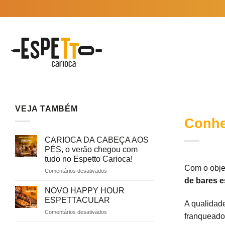
Skip
to
content
VEJA TAMBÉM
Conhe
CARIOCA DA CABEÇA AOS
PÉS, o verão chegou com
tudo no Espetto Carioca!
Com o objet
em
Comentários desativados
CARIOCA
de bares e
DA
NOVO HAPPY HOUR
CABEÇA
ESPETTACULAR
A qualidade
AOS
em
Comentários desativados
PÉS,
franqueado 
NOVO
o