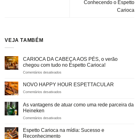
Conhecendo o Espetto
Carioca
VEJA TAMBÉM
CARIOCA DA CABEÇA AOS PÉS, o verão
chegou com tudo no Espetto Carioca!
em
Comentários desativados
CARIOCA
DA
NOVO HAPPY HOUR ESPETTACULAR
CABEÇA
em
Comentários desativados
AOS
NOVO
PÉS,
HAPPY
o
As vantagens de atuar como uma rede parceira da
HOUR
verão
Heineken
ESPETTACULAR
chegou
em
Comentários desativados
com
As
tudo
vantagens
Espetto Carioca na mídia: Sucesso e
no
de
Reconhecimento
Espetto
atuar