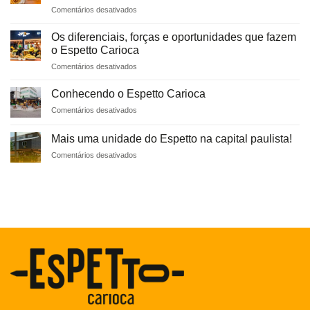
Carioca!
em
Comentários desativados
como
Espetto
uma
Carioca
rede
Os diferenciais, forças e oportunidades que fazem
na
parceira
o Espetto Carioca
mídia:
da
em
Comentários desativados
Sucesso
Heineken
Os
e
diferenciais,
Reconhecimento
Conhecendo o Espetto Carioca
forças
em
Comentários desativados
e
Conhecendo
oportunidades
o
que
Mais uma unidade do Espetto na capital paulista!
Espetto
fazem
em
Comentários desativados
Carioca
o
Mais
Espetto
uma
Carioca
unidade
do
Espetto
na
capital
paulista!