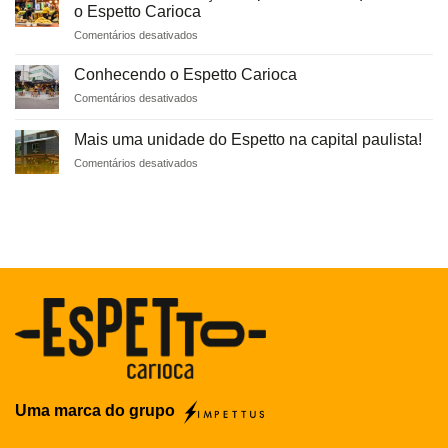
na
parceira
o Espetto Carioca
mídia:
da
em
Comentários desativados
Sucesso
Heineken
Os
e
diferenciais,
Reconhecimento
Conhecendo o Espetto Carioca
forças
em
Comentários desativados
e
Conhecendo
oportunidades
o
que
Mais uma unidade do Espetto na capital paulista!
Espetto
fazem
em
Comentários desativados
Carioca
o
Mais
Espetto
uma
Carioca
unidade
do
Espetto
na
capital
paulista!
Uma marca do grupo